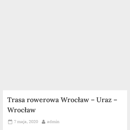
Trasa rowerowa Wrocław – Uraz –
Wrocław
Posted
By
7 maja, 2020
admin
on