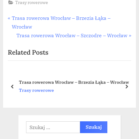
Trasy rowerowe
Nawigacja
P
Trasa rowerowa Wrocław – Brzezia Łąka –
r
Wrocław
wpisu
e
N
Trasa rowerowa Wrocław – Szczodre – Wrocław
v
e
Related Posts
i
x
o
t
u
P
s
o
Trasa rowerowa Wrocław – Brzezia Łąka – Wrocław
P
s
prev
next
Trasy rowerowe
o
t
s
:
t
:
Szukaj: