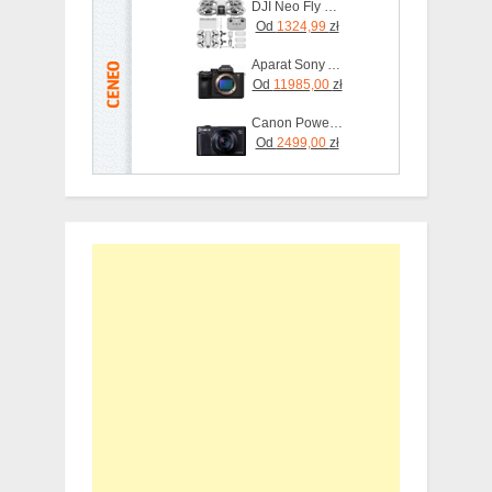
DJI Neo Fly More Combo
Od
1324,99
zł
Aparat Sony A7 V body - ILCE7M5B
Od
11985,00
zł
Canon PowerShot SX740 HS Lite Edition Czarny
Od
2499,00
zł