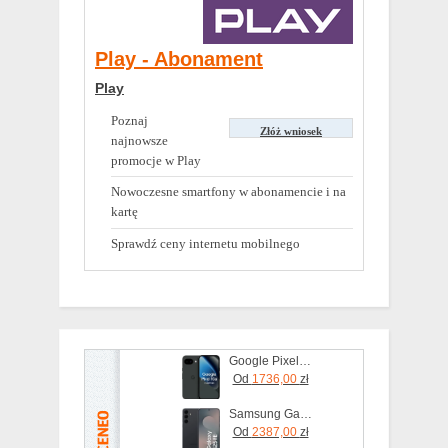
Play - Abonament
Play
Poznaj
Złóż wniosek
najnowsze
promocje w Play
Nowoczesne smartfony w abonamencie i na
kartę
Sprawdź ceny internetu mobilnego
Google Pixel 10a 5G 8/128GB Obsydian
Od
1736,00
zł
Samsung Galaxy S25 FE 8/256GB Czarny
Od
2387,00
zł