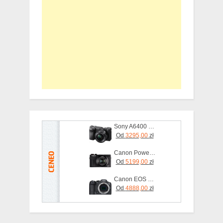
Sony A6400 czarny + 16-50mm
Od
3295,00
zł
Canon PowerShot G7 X Mark III Czarny (3637C002)
Od
5199,00
zł
Canon EOS R7 body
Od
4888,00
zł