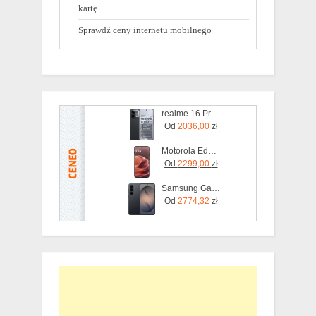
kartę
Sprawdź ceny internetu mobilnego
realme 16 Pro+ 5G 12/512GB Szary
Od
2036,00
zł
Motorola Edge 70 Pro 8/256GB Bordowy
Od
2299,00
zł
Samsung Galaxy S26 SM-S942 12/256GB Czarny
Od
2774,32
zł