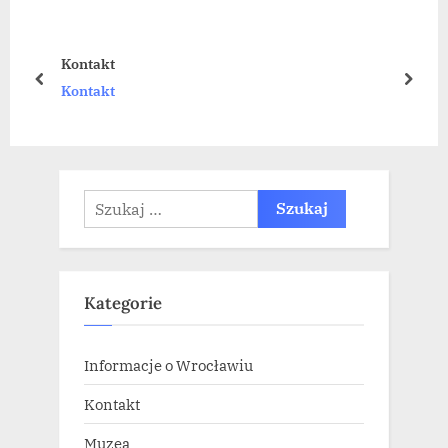
i
o
Kontakt
u
prev
next
Kontakt
s
P
o
s
Szukaj:
t
:
Kategorie
Informacje o Wrocławiu
Kontakt
Muzea