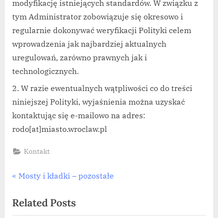
modyfikację istniejących standardów. W związku z
tym Administrator zobowiązuje się okresowo i
regularnie dokonywać weryfikacji Polityki celem
wprowadzenia jak najbardziej aktualnych
uregulowań, zarówno prawnych jak i
technologicznych.
W razie ewentualnych wątpliwości co do treści
niniejszej Polityki, wyjaśnienia można uzyskać
kontaktując się e-mailowo na adres:
rodo[at]miasto.wroclaw.pl
Kontakt
Nawigacja
P
Mosty i kładki – pozostałe
r
wpisu
Related Posts
e
v