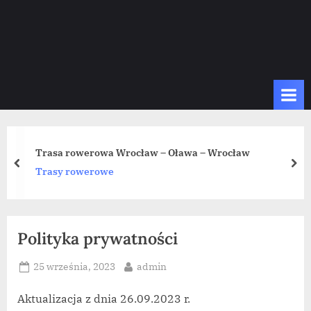
Trasa rowerowa Wrocław – Oława – Wrocław
prev
nex
Trasy rowerowe
Polityka prywatności
Posted
By
25 września, 2023
admin
on
Aktualizacja z dnia 26.09.2023 r.