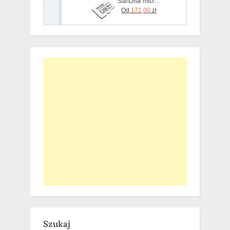
SanDisk microSDXC 128GB High Endurance Class10 (SDSQQNR128GGN6IA)
Od
171,00
zł
Szukaj