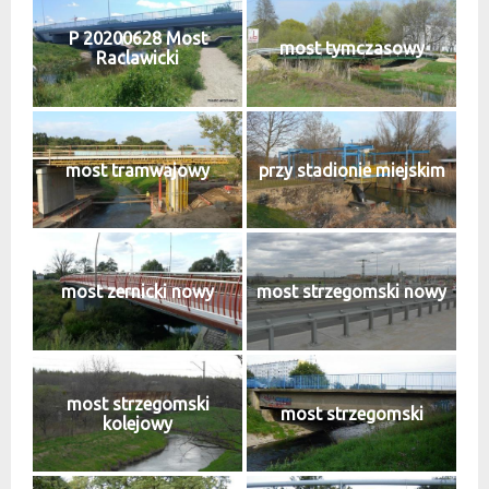
P 20200628 Most
most tymczasowy
Raclawicki
most tramwajowy
przy stadionie miejskim
most zernicki nowy
most strzegomski nowy
most strzegomski
most strzegomski
kolejowy