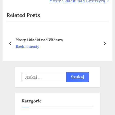
r
N
Mosty i kładki nad Bystrzycą
wpisu
e
e
Related Posts
v
x
i
t
o
P
u
o
Mosty i kładki nad Widawą
s
s
prev
next
Rzeki i mosty
P
t
o
:
s
t
Szukaj:
:
Kategorie