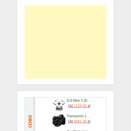
DJI Mini 3 (DJI-RC)
Od
2159,00
zł
Panasonic Lumix S5II + 20-60mm f/3.5-5.6
Od
6661,00
zł