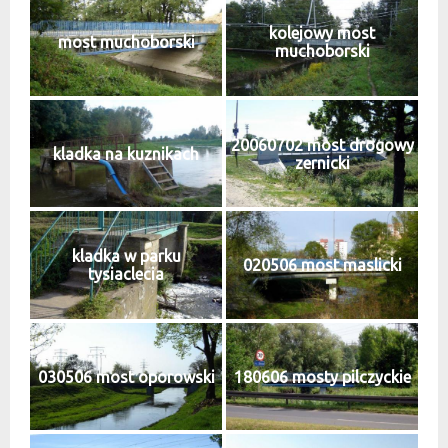
kolejowy most
most muchoborski
muchoborski
20060702 most drogowy
kladka na kuznikach
zernicki
kladka w parku
020506 most maslicki
tysiaclecia
030506 most oporowski
180606 mosty pilczyckie