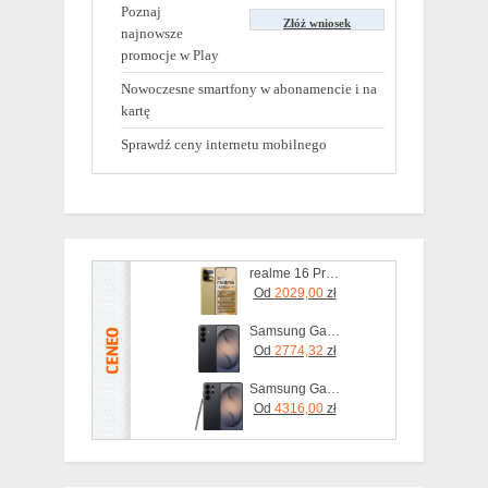
Poznaj
Złóż wniosek
najnowsze
promocje w Play
Nowoczesne smartfony w abonamencie i na
kartę
Sprawdź ceny internetu mobilnego
realme 16 Pro+ 5G 12/512GB Złoty
Od
2029,00
zł
Samsung Galaxy S26 SM-S942 12/256GB Czarny
Od
2774,32
zł
Samsung Galaxy S26 Ultra SM-S948 5G 12/256GB Czarny
Od
4316,00
zł