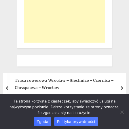
Trasa rowerowa Wrocław – Siechnice – Czernica –
Chrząstawa – Wrocław
prev
nex
Trasy rowerowe
Ta strona korzysta z ciasteczek, aby świadczyć usługi na
najwyższym poziomie. Dalsze korzystanie ze strony oznacza,
że zgadzasz się na ich użycie.
Copyright © 2026 Miasto.Wroclaw.pl.
Zgoda
Polityka prywatności
Powered by
PressBook News WordPress theme