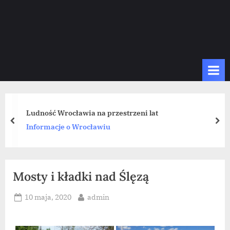
Ludność Wrocławia na przestrzeni lat
prev
nex
Informacje o Wrocławiu
Mosty i kładki nad Ślęzą
Posted
By
10 maja, 2020
admin
on