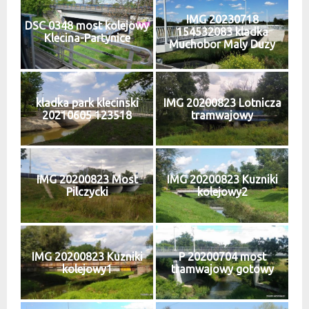
IMG 20230718
DSC 0348 most kolejowy
154532083 kladka
Klecina-Partynice
Muchobor Maly Duzy
kladka park klecinski
IMG 20200823 Lotnicza
20210605 123518
tramwajowy
IMG 20200823 Most
IMG 20200823 Kuzniki
Pilczycki
kolejowy2
IMG 20200823 Kuzniki
P 20200704 most
kolejowy1
tramwajowy gotowy